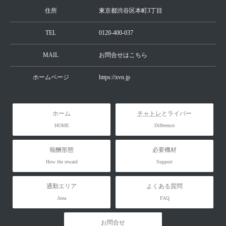
住所
東京都渋谷区本町3丁目
TEL
0120-400-037
MAIL
お問合せはこちら
ホームページ
https://xvn.jp
ホーム
チャトレ
とライバー
HOME
Difference
報酬形態
必要機材
How the reward
Support
通勤エリア
よくある質問
Area
FAQ
お問合せ