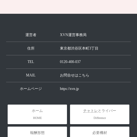
続きを見る
運営者
XVN運営事務局
住所
東京都渋谷区本町3丁目
TEL
0120-400-037
MAIL
お問合せはこちら
ホームページ
https://xvn.jp
ホーム
チャトレ
とライバー
HOME
Difference
報酬形態
必要機材