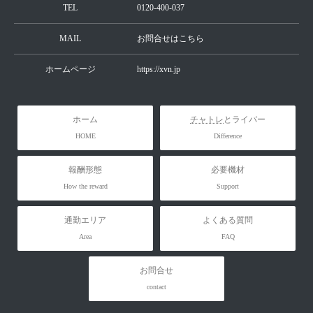
TEL
0120-400-037
MAIL
お問合せはこちら
ホームページ
https://xvn.jp
ホーム
チャトレ
とライバー
HOME
Difference
報酬形態
必要機材
How the reward
Support
通勤エリア
よくある質問
Area
FAQ
お問合せ
contact