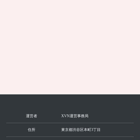
2022年04月26日
チャットレディの黒ずみケア事情！バスト
トップやVラインの黒ずみを解消する方法
は？
続きを見る
運営者
XVN運営事務局
住所
東京都渋谷区本町3丁目