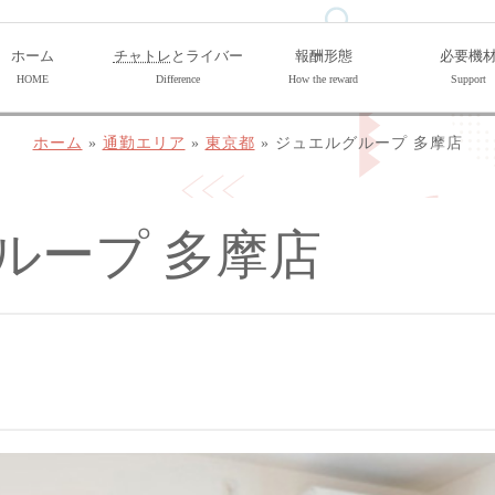
ホーム
チャトレ
とライバー
報酬形態
必要機
HOME
Difference
How the reward
Support
ホーム
»
通勤エリア
»
東京都
»
ジュエルグループ 多摩店
ループ 多摩店