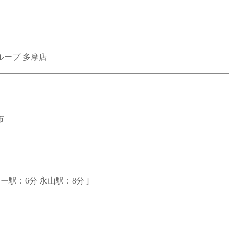
ループ 多摩店
市
ー駅：6分 永山駅：8分 ]