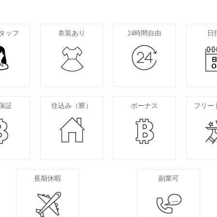
タッフ
衣装あり
24時間自由
日
保証
住込み（寮）
ボーナス
フリー
長期休暇
副業可