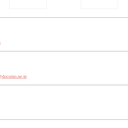
5
i@docomo.ne.jp