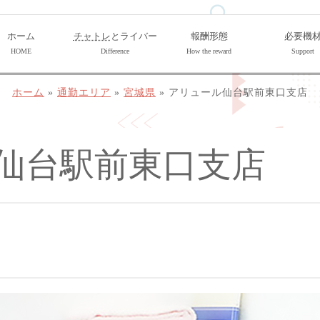
ホーム
チャトレ
とライバー
報酬形態
必要機
HOME
Difference
How the reward
Support
ホーム
»
通勤エリア
»
宮城県
»
アリュール仙台駅前東口支店
仙台駅前東口支店