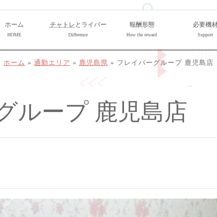
ホーム
チャトレ
とライバー
報酬形態
必要機
HOME
Difference
How the reward
Support
ホーム
»
通勤エリア
»
鹿児島県
»
フレイバーグループ 鹿児島店
グループ 鹿児島店