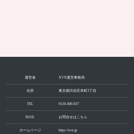
トップやVラインの黒ずみを解消する方法
は？
続きを見る
運営者
XVN運営事務局
住所
東京都渋谷区本町3丁目
TEL
0120-400-037
MAIL
お問合せはこちら
ホームページ
https://xvn.jp