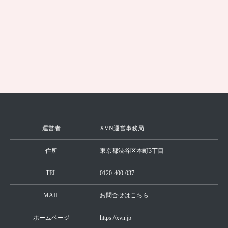
トップやVラインの黒ずみを解消する方法
は？
続きを見る
運営者
XVN運営事務局
住所
東京都渋谷区本町3丁目
TEL
0120-400-037
MAIL
お問合せはこちら
ホームページ
https://xvn.jp